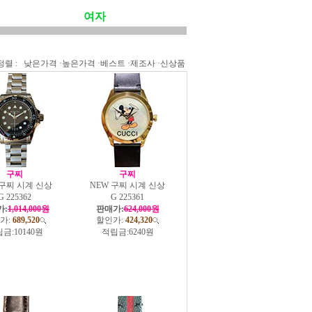
여자
정렬 :
낮은가격
·
높은가격
·
베스트
·
제조사
·
신상품
구찌
구찌
 구찌 시계 신상
NEW 구찌 시계 신상
G 225362
G 225361
가:
1,014,000원
판매가:
624,000원
가:
689,520
할인가:
424,320
금:
10140원
적립금:
6240원