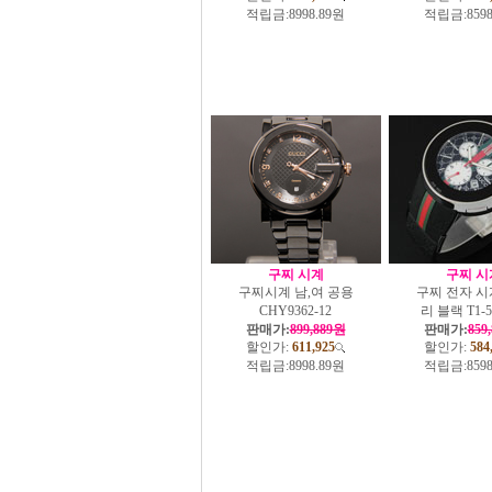
적립금:
8998.89원
적립금:
859
구찌 시계
구찌 시
구찌시계 남,여 공용
구찌 전자 시
CHY9362-12
리 블랙 T1-51
판매가:
899,889원
판매가:
859
할인가:
611,925
할인가:
584
적립금:
8998.89원
적립금:
859