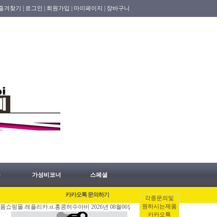
즐겨찾기 |
로그인 |
회원가입 |
마이페이지 |
장바구니
품
가성비코너
스페셜
카카오톡 문의하기
각종문의및
원하시는제품
레플리카.st.홍콩허수아비 2026년 08월06일 홍콩배송출발 안내 공지.
[08/06]
#
카카오톡