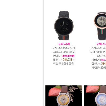
구찌 시계
구찌 시
구찌 20대남자시계
구찌시계 남
GUCCI-0001-56-2
시계 명품 
판매가:
859,899원
GU775
할인가:
584,731
판매가:
859
적립금:
8598.99원
할인가:
584
적립금:
859