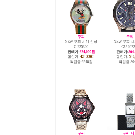
구찌
구찌
NEW 구찌 시계 신상
NEW 구찌 
G 225360
GU 6672
판매가:
624,000원
판매가:
804
할인가:
424,320
할인가:
546
적립금:
6240원
적립금:
80
구찌
구찌 시