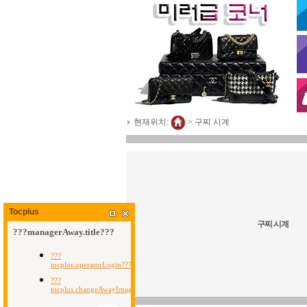
현재위치:
>
구찌 시계
Tocplus
구찌 시계