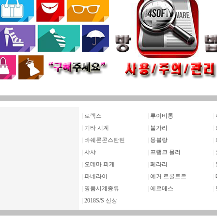
|
로렉스
|
루이비통
|
|
기타 시계
|
불가리
|
|
바쉐론콘스탄틴
|
몽블랑
|
|
샤샤
|
프랭크 뮬러
|
|
오데마 피게
|
페라리
|
|
파네라이
|
예거 르쿨트르
|
|
명품시계종류
|
에르메스
|
|
2018S/S 신상