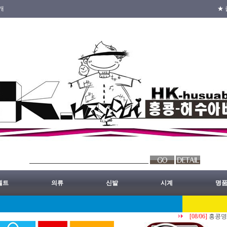
개
★ 
벨트
의류
신발
시계
명
[08/06]
홍콩명품쇼핑몰.