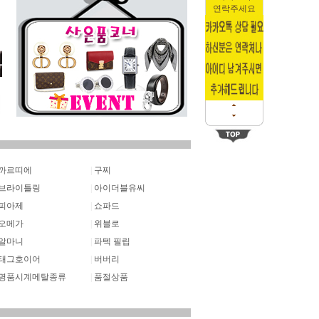
연락주세요
까르띠에
|
구찌
브라이틀링
|
아이더블유씨
피아제
|
쇼파드
오메가
|
위블로
알마니
|
파텍 필립
태그호이어
|
버버리
명품시계메탈종류
|
품절상품