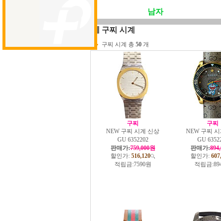
남자
구찌 시계
구찌 시계 총
50
개
구찌
구찌
NEW 구찌 시계 신상
NEW 구찌 
GU 6352202
GU 6352
판매가:
759,000원
판매가:
894
할인가:
516,120
할인가:
607
적립금:
7590원
적립금:
89