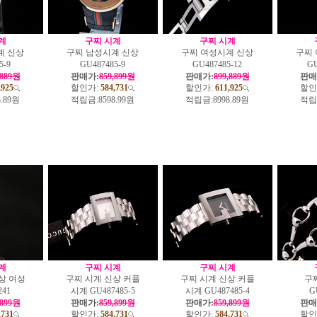
계
구찌 시계
구찌 시계
계 신상
구찌 남성시계 신상
구찌 여성시계 신상
구찌
5-9
GU487485-9
GU487485-12
GU
,889원
판매가:
859,899원
판매가:
899,889원
판매
,925
할인가:
584,731
할인가:
611,925
할인
8.89원
적립금:
8598.99원
적립금:
8998.89원
적립
계
구찌 시계
구찌 시계
상 여성
구찌 시계 신상 커플
구찌 시계 신상 커플
구
241
시계 GU487485-5
시계 GU487485-4
G
,899원
판매가:
859,899원
판매가:
859,899원
판매
,731
할인가:
584,731
할인가:
584,731
할인