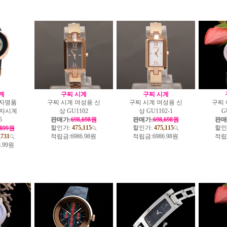
계
구찌 시계
구찌 시계
자명품
구찌 시계 여성용 신
구찌 시계 여성용 신
구찌
전자시계
상 GU1102
상 GU1102-1
G
5
판매가:
698,698원
판매가:
698,698원
판매
할인가:
475,115
할인가:
475,115
할인
,899원
,731
적립금:
6986.98원
적립금:
6986.98원
적립
8.99원