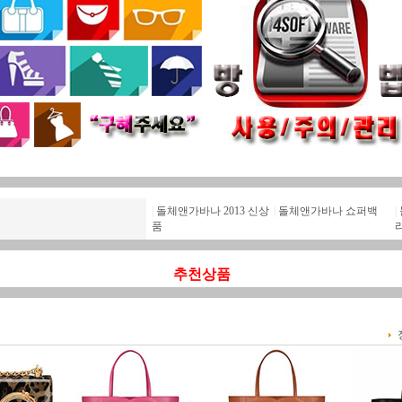
|
돌체앤가바나 2013 신상
|
돌체앤가바나 쇼퍼백
|
품
추천상품