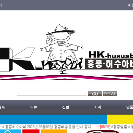
개
★ 
벨트
의류
신발
시계
명
수아비 2026년 08월06일 홍콩배송출발 안내 공지.
[08/06]
#홍콩명품쇼핑몰 #ST