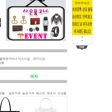
연락주세요
돌체앤가바나 미스시실
|
2017신상
리백
여자
정렬 :
낮은가격
·
높은가격
·
베스트
·
제조사
·
신상품