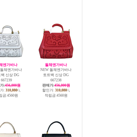
체엔가바나
돌체엔가바나
W 돌체엔가바나
NEW 돌체엔가바나
백 신상 DG
토트백 신상 DG
667239
667238
가:
456,000원
판매가:
456,000원
가:
310,080
할인가:
310,080
립금:
4560원
적립금:
4560원