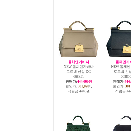
돌체엔가바나
돌체엔가
NEW 돌체엔가바나
NEW 돌체
토트백 신상 DG
토트백 신상
668851
66885
판매가:
444,000원
판매가:
444
할인가:
301,920
할인가:
301
적립금:
4440원
적립금:
44