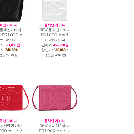
체앤가바나
돌체앤가바나
W돌체앤가바나
NEW 돌체앤가바나
 DG LOGO 쇼
DG LOGO 토트백
백 BB7338
DG 558001-4
가:
501,000원
판매가:
456,000원
가:
340,680
할인가:
310,080
립금:
5010원
적립금:
4560원
체앤가바나
돌체앤가바나
W 돌체앤가바나
NEW 돌체앤가바나
LOGO 크로스보
DG LOGO 크로스보