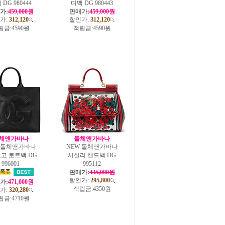
DG 980444
디백 DG 980443
가:
459,000원
판매가:
459,000원
가:
312,120
할인가:
312,120
립금:
4590원
적립금:
4590원
체앤가바나
돌체앤가바나
W 돌체앤가바나
NEW 돌체앤가바나
로고 토트백 DG
시실리 핸드백 DG
996001
995112
판매가:
435,000원
할인가:
295,800
가:
471,000원
적립금:
4350원
가:
320,280
립금:
4710원