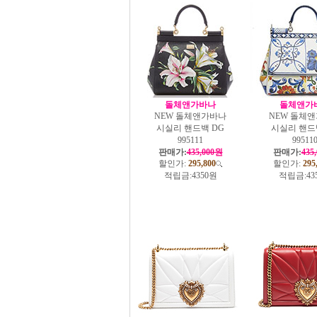
돌체앤가바나
돌체앤가
NEW 돌체앤가바나
NEW 돌체
시실리 핸드백 DG
시실리 핸드
995111
99511
판매가:
435,000원
판매가:
435
할인가:
295,800
할인가:
295
적립금:
4350원
적립금:
43