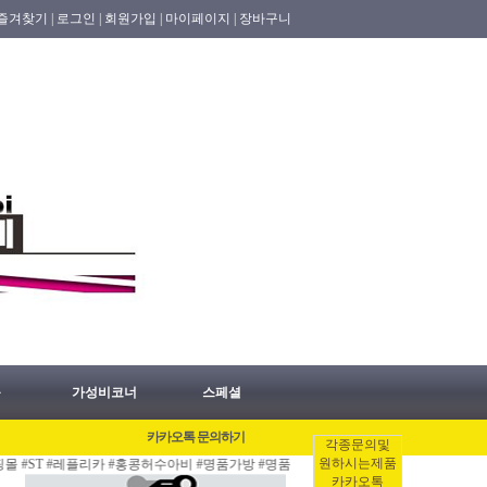
즐겨찾기 |
로그인 |
회원가입 |
마이페이지 |
장바구니
품
가성비코너
스페셜
카카오톡 문의하기
각종문의및
원하시는제품
 #레플리카 #홍콩허수아비 #명품가방 #명품지갑 #명품의류 #명품시계 #명품신발 업데이
카카오톡