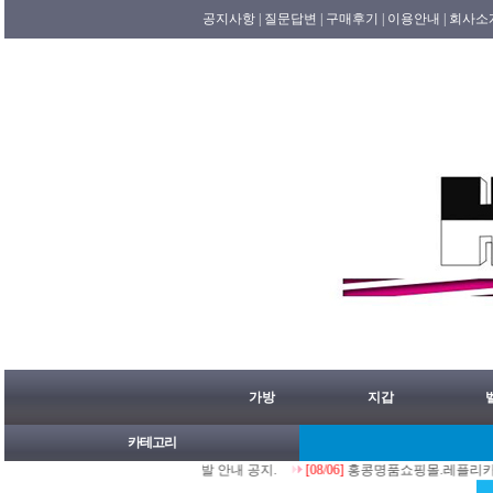
공지사항 |
질문답변 |
구매후기 |
이용안내 |
회사소
가방
지갑
카테고리
26년 08월07일 홍콩배송출발 안내 공지.
[08/06]
홍콩명품쇼핑몰.레플리카.st.홍콩허